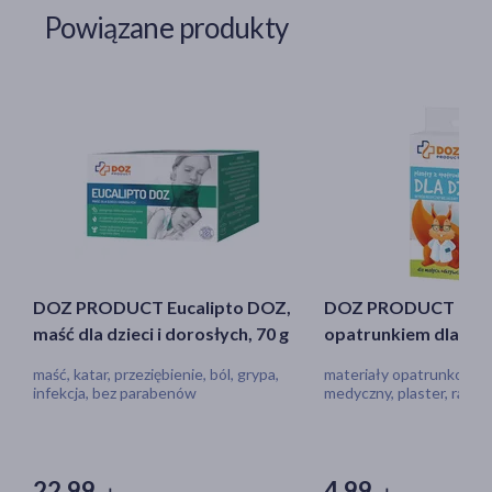
Powiązane produkty
DOZ PRODUCT Eucalipto DOZ,
DOZ PRODUCT Plast
maść dla dzieci i dorosłych, 70 g
opatrunkiem dla dzi
x 72 mm, 10 szt.
maść, katar, przeziębienie, ból, grypa,
materiały opatrunkowe,
infekcja, bez parabenów
medyczny, plaster, rana, 
skaleczenie
22,99
4,99