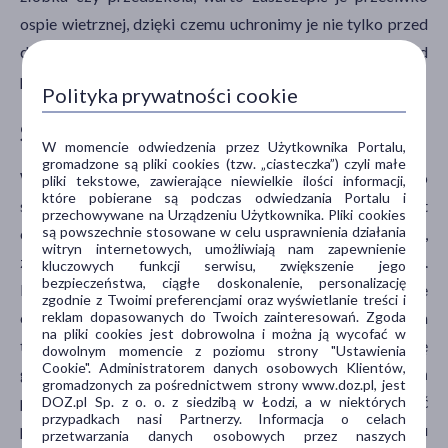
ospie wietrznej, dzięki czemu uchronimy je nie tylko przed
dyskomfortem związanym z wysypką, ale także przed
poważnymi ewentualnymi następstwami choroby.
Polityka prywatności cookie
Szczepienie przeciw pneumokokom
W momencie odwiedzenia przez Użytkownika Portalu,
gromadzone są pliki cookies (tzw. „ciasteczka”) czyli małe
Warto też przy szczepieniach zalecanych wspomnieć o
pliki tekstowe, zawierające niewielkie ilości informacji,
które pobierane są podczas odwiedzania Portalu i
szczepieniu przeciwko pneumokokom. Obecnie jest
przechowywane na Urządzeniu Użytkownika. Pliki cookies
są powszechnie stosowane w celu usprawnienia działania
ono umieszczone w obowiązkowym kalendarzu szczepień,
witryn internetowych, umożliwiają nam zapewnienie
zabezpiecza przeciwko 10 groźnym typom tej bakterii.
kluczowych funkcji serwisu, zwiększenie jego
bezpieczeństwa, ciągłe doskonalenie, personalizację
Dostępne jest jednak alternatywne szczepienie, które
zgodnie z Twoimi preferencjami oraz wyświetlanie treści i
reklam dopasowanych do Twoich zainteresowań. Zgoda
chroni przed 13 groźnymi szczepami pneumokoków, a
na pliki cookies jest dobrowolna i można ją wycofać w
trzeba pamiętać, że akurat te trzy szczepy są naprawdę
dowolnym momencie z poziomu strony "Ustawienia
Cookie". Administratorem danych osobowych Klientów,
groźne i to one bardzo często wywołują szereg zachorowań
gromadzonych za pośrednictwem strony www.doz.pl, jest
pneumokokowych. A jakie choroby mogą wywoływać
DOZ.pl Sp. z o. o. z siedzibą w Łodzi, a w niektórych
przypadkach nasi Partnerzy. Informacja o celach
pneumokoki? Przede wszystkim pneumokoki wywołują u
przetwarzania danych osobowych przez naszych