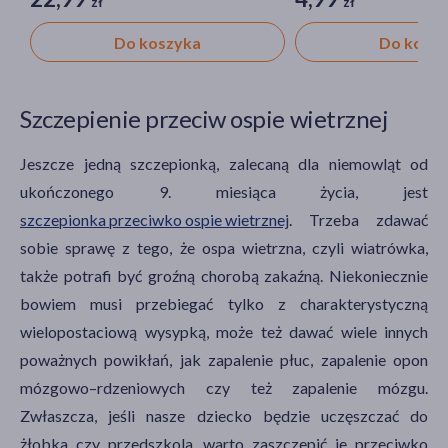
zł
zł
Do koszyka
Do kosz
Szczepienie przeciw ospie wietrznej
Jeszcze jedną szczepionką, zalecaną dla niemowląt od
ukończonego 9. miesiąca życia, jest
szczepionka przeciwko ospie wietrznej
. Trzeba zdawać
sobie sprawę z tego, że ospa wietrzna, czyli wiatrówka,
także potrafi być groźną chorobą zakaźną. Niekoniecznie
bowiem musi przebiegać tylko z charakterystyczną
wielopostaciową wysypką, może też dawać wiele innych
poważnych powikłań, jak zapalenie płuc, zapalenie opon
mózgowo–rdzeniowych czy też zapalenie mózgu.
Zwłaszcza, jeśli nasze dziecko będzie uczęszczać do
żłobka czy przedszkola, warto zaszczepić je przeciwko