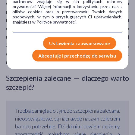
partnerów znajduje się w ich politykach ochrony
dzieci w wieku przedszkolnym i szkolnym groźne zapalenia
prywatności. Więcej informacji o korzystaniu przez nas z
płuc, zapalenia
ucha
środkowego, zapalenia zatok, jak
plików cookies oraz o przetwarzaniu Twoich danych
osobowych, w tym o przysługujących Ci uprawnieniach,
również zapalenia opon mózgowo–rdzeniowych i mózgu
znajdziesz w Polityce prywatności.
czy też nawet posocznicę pneumokokową. Dlatego
naprawdę warto zastanowić się nad tym, czy nie lepiej
Ustawienia zaawansowane
zaszczepić dziecko szczepionką trzynastowalentną,
albowiem dzięki temu chronimy je przed dodatkowymi,
Akceptuję i przechodzę do serwisu
niezwykle groźnymi szczepami bakterii.
Szczepienia zalecane — dlaczego warto
szczepić?
Trzeba pamiętać o tym, że szczepienia zalecana,
nieobowiązkowe, są naprawdę naszym dzieciom
bardzo potrzebne. Dzięki nim bowiem możemy
zaoszczędzić maluchom wiele cierpienia, a