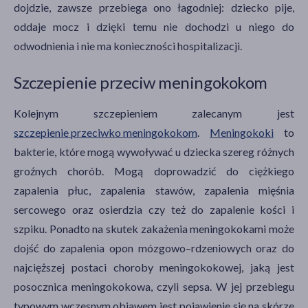
dojdzie, zawsze przebiega ono łagodniej: dziecko pije,
oddaje mocz i dzięki temu nie dochodzi u niego do
odwodnienia i nie ma konieczności hospitalizacji.
Szczepienie przeciw meningokokom
Kolejnym szczepieniem zalecanym jest
szczepienie przeciwko meningokokom
.
Meningokoki
to
bakterie, które mogą wywoływać u dziecka szereg różnych
groźnych chorób. Mogą doprowadzić do ciężkiego
zapalenia płuc, zapalenia stawów, zapalenia mięśnia
sercowego oraz osierdzia czy też do zapalenie kości i
szpiku. Ponadto na skutek zakażenia meningokokami może
dojść do zapalenia opon mózgowo–rdzeniowych oraz do
najcięższej postaci choroby meningokokowej, jaką jest
posocznica meningokokowa, czyli sepsa. W jej przebiegu
typowym wczesnym objawem jest pojawienie się na skórze