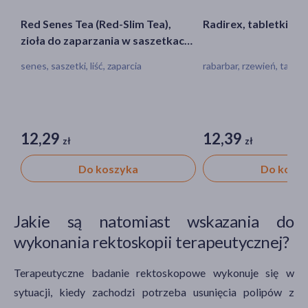
Red Senes Tea (Red-Slim Tea),
Radirex, tabletki, 10 
zioła do zaparzania w saszetkach,
2 g, 30 szt.
senes, saszetki, liść, zaparcia
rabarbar, rzewień, tablet
12,29
12,39
zł
zł
Do koszyka
Do kosz
Jakie są natomiast wskazania do
wykonania rektoskopii terapeutycznej?
Terapeutyczne badanie rektoskopowe wykonuje się w
sytuacji, kiedy zachodzi potrzeba usunięcia polipów z