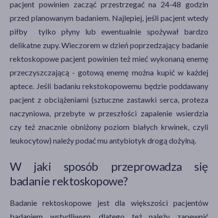
pacjent powinien zacząć przestrzegać na 24-48 godzin
przed planowanym badaniem. Najlepiej, jeśli pacjent wtedy
piłby tylko płyny lub ewentualnie spożywał bardzo
delikatne zupy. Wieczorem w dzień poprzedzający badanie
rektoskopowe pacjent powinien też mieć wykonaną enemę
przeczyszczającą - gotową enemę można kupić w każdej
aptece. Jeśli badaniu rekstokopowemu będzie poddawany
pacjent z obciążeniami (sztuczne zastawki serca, proteza
naczyniowa, przebyte w przeszłości zapalenie wsierdzia
czy też znacznie obniżony poziom białych krwinek, czyli
leukocytow) należy podać mu antybiotyk drogą dożylną.
W jaki sposób przeprowadza się
badanie rektoskopowe?
Badanie rektoskopowe jest dla większości pacjentów
badaniem wstydliwym, dlatego też należy zapewnić