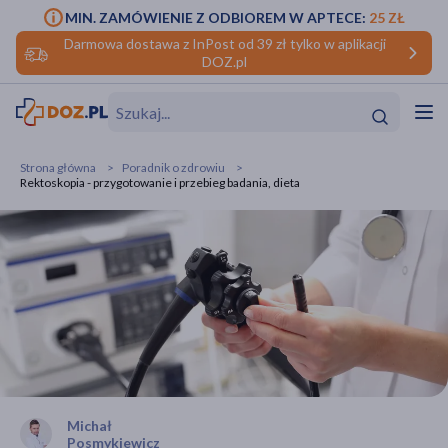
MIN. ZAMÓWIENIE Z ODBIOREM W APTECE:
25 ZŁ
Darmowa dostawa z InPost od 39 zł tylko w aplikacji
DOZ.pl
w
Hit
Hit
Strona główna
Poradnik o zdrowiu
Rektoskopia - przygotowanie i przebieg badania, dieta
ofory
do makijażu
dzieci
ść
Hit
Hit
ące
rmową
kijażu
ść
Hit
w
Hit
Hit
Michał
ść
Hit
Posmykiewicz