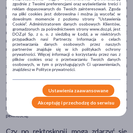
zgodnie z Twoimi preferencjami oraz wyświetlanie treści i
najbardziej dolną cześć jelita grubego. Dopiero po badaniu
reklam dopasowanych do Twoich zainteresowań. Zgoda
na pliki cookies jest dobrowolna i można ją wycofać w
per rectum lekarz zaczyna wprowadzać do światła odbytu
dowolnym momencie z poziomu strony "Ustawienia
rektoskop. Rektoskop należy wprowadzać bardzo powoli,
Cookie". Administratorem danych osobowych Klientów,
gromadzonych za pośrednictwem strony www.doz.pl, jest
nigdy nie należy wpychać go na siłę i na siłę pokonywać
DOZ.pl Sp. z o. o. z siedzibą w Łodzi, a w niektórych
przypadkach nasi Partnerzy. Informacja o celach
napotykanych po drodze oporów, bowiem w ten sposób
przetwarzania danych osobowych przez naszych
można doprowadzić do uszkodzenie jelita i przerwania jego
partnerów znajduje się w ich politykach ochrony
prywatności. Więcej informacji o korzystaniu przez nas z
ściany. Po wprowadzeniu rektoskopu wystarczająco
plików cookies oraz o przetwarzaniu Twoich danych
osobowych, w tym o przysługujących Ci uprawnieniach,
głęboko lekarz może dokładnie ocenić wnętrze odbytu i
znajdziesz w Polityce prywatności.
odbytnicy, Zdarza się też, że w przypadku wątpliwości
diagnostycznych lekarz w czasie badania pobiera wycinek
Ustawienia zaawansowane
błony śluzowej jelita grubego do badania
histopatologicznego, dzięki któremu będzie można
Akceptuję i przechodzę do serwisu
postawić ostateczne rozpoznanie ze stuprocentowa
pewnością.
Czy po rektoskopii mogą zdarzyć się