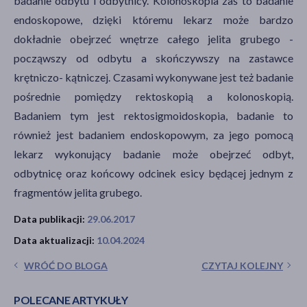
badanie odbytu i odbytnicy. Kolonoskopia zaś to badanie
endoskopowe, dzięki któremu lekarz może bardzo
dokładnie obejrzeć wnętrze całego jelita grubego -
począwszy od odbytu a skończywszy na zastawce
krętniczo- kątniczej. Czasami wykonywane jest też badanie
pośrednie pomiędzy rektoskopią a kolonoskopią.
Badaniem tym jest rektosigmoidoskopia, badanie to
również jest badaniem endoskopowym, za jego pomocą
lekarz wykonujący badanie może obejrzeć odbyt,
odbytnicę oraz końcowy odcinek esicy będącej jednym z
fragmentów jelita grubego.
Data publikacji:
29.06.2017
Data aktualizacji:
10.04.2024
WRÓĆ DO BLOGA
CZYTAJ KOLEJNY
POLECANE ARTYKUŁY