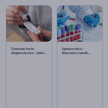
Domowe testy
Lipoproteina –
diagnostyczne – jakie
kluczowy czynnik
nieprawidłowości
ryzyka chorób
wykryje test z apteki?
krążeniowo-sercowych