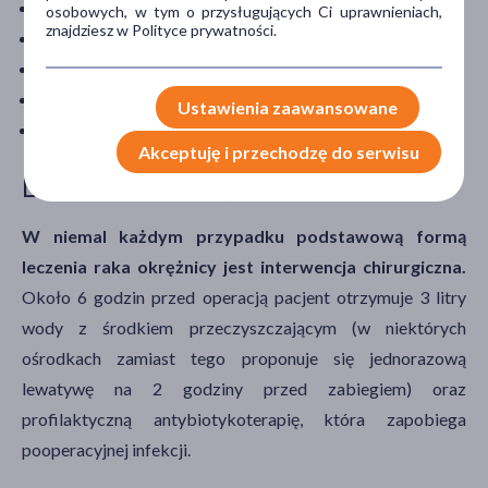
chorobą uchyłkową okrężnicy,
osobowych, w tym o przysługujących Ci uprawnieniach,
znajdziesz w Polityce prywatności.
infekcyjnym i nieswoistym zapaleniem jelita grubego,
chłoniakiem
lub rakowiakiem jelita grubego,
wrzodem samotnym odbytnicy,
Ustawienia zaawansowane
guzkami krwawniczymi.
Akceptuję i przechodzę do serwisu
Leczenie raka okrężnicy
W niemal każdym przypadku podstawową formą
leczenia raka okrężnicy jest interwencja chirurgiczna.
Około 6 godzin przed operacją pacjent otrzymuje 3 litry
wody z środkiem przeczyszczającym (w niektórych
ośrodkach zamiast tego proponuje się jednorazową
lewatywę na 2 godziny przed zabiegiem) oraz
profilaktyczną antybiotykoterapię, która zapobiega
pooperacyjnej infekcji.