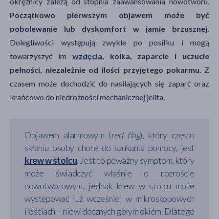
okrężnicy zależą od stopnia zaawansowania nowotworu.
Początkowo pierwszym objawem może być
pobolewanie lub dyskomfort w jamie brzusznej.
Dolegliwości występują zwykle po posiłku i mogą
towarzyszyć im
wzdęcia
, kolka, zaparcie i uczucie
pełności, niezależnie od ilości przyjętego pokarmu
. Z
czasem może dochodzić do nasilających się zaparć oraz
krańcowo do niedrożności mechanicznej jelita.
Objawem alarmowym (
red flag
), który często
skłania osoby chore do szukania pomocy, jest
krew w stolcu
. Jest to poważny symptom, który
może świadczyć właśnie o rozroście
nowotworowym, jednak krew w stolcu może
występować już wcześniej w mikroskopowych
ilościach – niewidocznych gołym okiem. Dlatego