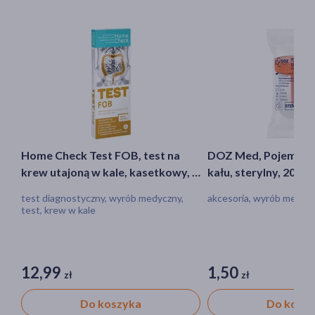
Home Check Test FOB, test na
DOZ Med, Pojemnik 
krew utajoną w kale, kasetkowy, 1
kału, sterylny, 20 ml, 
szt.
test diagnostyczny, wyrób medyczny,
akcesoria, wyrób medyc
test, krew w kale
12,99
1,50
zł
zł
Do koszyka
Do kosz