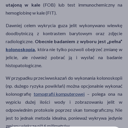
utajoną w kale
(FOB) lub test immunochemiczny na
hemoglobinę w kale (FIT).
Dawniej celem wykrycia guza jelit wykonywano wlewkę
doodbytniczą z kontrastem barytowym oraz zdjęcie
radiologiczne.
Obecnie badaniem z wyboru jest „pełna”
kolonoskopia
,
która nie tylko pozwoli obejrzeć zmianę w
jelicie, ale również pobrać ją i wysłać na badanie
histopatologiczne.
W przypadku przeciwwskazań do wykonania kolonoskopii
(np. dużego ryzyka powikłań) można opcjonalnie wykonać
kolonografię
tomografii komputerowej
– polega ona na
wypiciu dużej ilości wody i zobrazowaniu jelit w
odpowiednim protokole poprzez skan tomograficzny. Nie
jest to jednak metoda idealna, ponieważ wykrywa jedynie
zmiany większe niż 6 milimetrów.