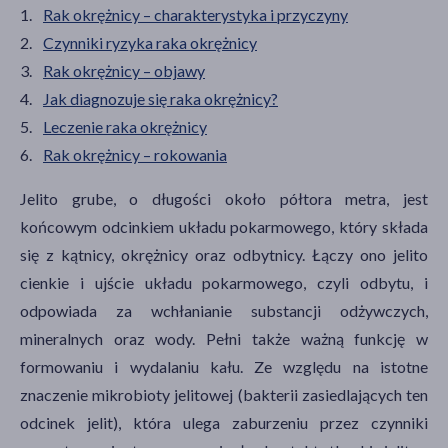
Rak okrężnicy – charakterystyka i przyczyny
Czynniki ryzyka raka okrężnicy
Rak okrężnicy – objawy
Jak diagnozuje się raka okrężnicy?
Leczenie raka okrężnicy
Rak okrężnicy – rokowania
Jelito grube, o długości około półtora metra, jest
końcowym odcinkiem układu pokarmowego, który składa
się z kątnicy, okrężnicy oraz odbytnicy. Łączy ono jelito
cienkie i ujście układu pokarmowego, czyli odbytu, i
odpowiada za wchłanianie substancji odżywczych,
mineralnych oraz wody. Pełni także ważną funkcję w
formowaniu i wydalaniu kału. Ze względu na istotne
znaczenie mikrobioty jelitowej (bakterii zasiedlających ten
odcinek jelit), która ulega zaburzeniu przez czynniki