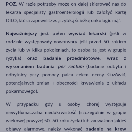
POZ.
W razie potrzeby może on dalej skierować nas do
lekarza specjalisty gastroenterologii lub założyć kartę
DILO, która zapewni tzw. „szybką ścieżkę onkologiczną”.
Najważniejszy jest pełen wywiad lekarski
(jeśli w
rodzinie występowały nowotwory jelit przed 50. rokiem
życia lub w kilku pokoleniach, to osoba ta jest w grupie
ryzyka)
oraz badanie przedmiotowe, wraz z
wykonaniem badania
per rectum
(badanie odbytu i
odbytnicy przy pomocy palca celem oceny śluzówki,
potencjalnych zmian i obecności krwawienia z układu
pokarmowego).
W przypadku gdy u osoby chorej występuje
niewytłumaczalna niedokrwistość (szczególnie w grupie
wiekowej powyżej 50.–60. roku życia) lub zauważono jakieś
objawy alarmowe, należy wykonać
badanie na krew