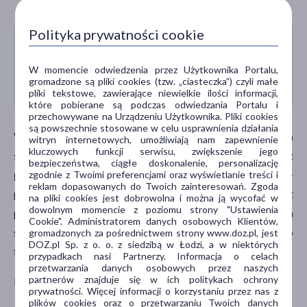
Polityka prywatności cookie
Oprócz badania jelit niezbędne jest TK klatki
piersiowej i brzucha celem wykrycia
W momencie odwiedzenia przez Użytkownika Portalu,
gromadzone są pliki cookies (tzw. „ciasteczka”) czyli małe
potencjalnych przerzutów.
pliki tekstowe, zawierające niewielkie ilości informacji,
które pobierane są podczas odwiedzania Portalu i
przechowywane na Urządzeniu Użytkownika. Pliki cookies
są powszechnie stosowane w celu usprawnienia działania
W przypadku nowotworu jelita grubego nie ma
witryn internetowych, umożliwiają nam zapewnienie
kluczowych funkcji serwisu, zwiększenie jego
swoistego markeru, który pomógłby w diagnozie z
bezpieczeństwa, ciągłe doskonalenie, personalizację
próbek krwi.
Badanie stężenia antygenu rakowo-
zgodnie z Twoimi preferencjami oraz wyświetlanie treści i
reklam dopasowanych do Twoich zainteresowań. Zgoda
płodowego (CEA,
carcino-embrional antigen
) nie jest
na pliki cookies jest dobrowolna i można ją wycofać w
dowolnym momencie z poziomu strony "Ustawienia
przydatne w rozpoznawaniu raka okrężnicy ze względu na
Cookie". Administratorem danych osobowych Klientów,
swoją nieswoistość. To badanie jest zalecane tylko jako
gromadzonych za pośrednictwem strony www.doz.pl, jest
DOZ.pl Sp. z o. o. z siedzibą w Łodzi, a w niektórych
forma kontroli po operacji i leczeniu tego typu nowotworu.
przypadkach nasi Partnerzy. Informacja o celach
przetwarzania danych osobowych przez naszych
partnerów znajduje się w ich politykach ochrony
Raka okrężnicy należy różnicować z:
prywatności. Więcej informacji o korzystaniu przez nas z
plików cookies oraz o przetwarzaniu Twoich danych