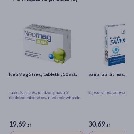
NeoMag Stres, tabletki, 50 szt.
Sanprobi Stress, kaps
tabletka, stres, obniżony nastrój,
kapsułki, odbudowa flory
niedobór minerałów, niedobór witamin
19,69
30,69
zł
zł