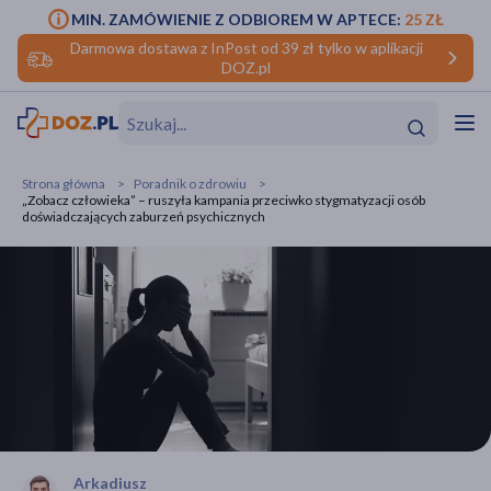
MIN. ZAMÓWIENIE Z ODBIOREM W APTECE:
25 ZŁ
Darmowa dostawa z InPost od 39 zł tylko w aplikacji
DOZ.pl
w
Hit
Hit
Strona główna
Poradnik o zdrowiu
„Zobacz człowieka” – ruszyła kampania przeciwko stygmatyzacji osób
ofory
doświadczających zaburzeń psychicznych
do makijażu
dzieci
ść
Hit
Hit
ące
rmową
kijażu
ść
Hit
w
Hit
Hit
ść
Hit
Arkadiusz