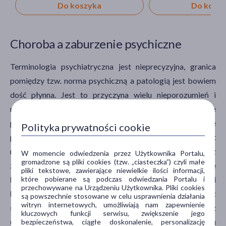
Do koszyka
Do kosz
Choroba a zaburzenie psychiczne
Terminologia psychiatryczna jest nieprecyzyjna, granica
pomiędzy tzw. norma psychiczną a patologią jest bowiem
dość płynna. Jest to przyczyna wielu nieporozumień i
niedopowiedzeń, czego przykładem są dwa podstawowe
pojęcia: „choroba psychiczna” oraz „zaburzenie
Polityka prywatności cookie
psychiczne”. Pierwszy z wymienionych terminów jest
nadużywany i często służy stygmatyzowaniu osób z
W momencie odwiedzenia przez Użytkownika Portalu,
gromadzone są pliki cookies (tzw. „ciasteczka”) czyli małe
zaburzeniami psychicznymi.
Warto mieć świadomość, że
pliki tekstowe, zawierające niewielkie ilości informacji,
Międzynarodowa Statystyczna Klasyfikacja Chorób i
które pobierane są podczas odwiedzania Portalu i
przechowywane na Urządzeniu Użytkownika. Pliki cookies
Problemów Zdrowotnych ICD-10, czyli dokument
są powszechnie stosowane w celu usprawnienia działania
witryn internetowych, umożliwiają nam zapewnienie
systematyzujący jednostki chorobowe zgodnie z
kluczowych funkcji serwisu, zwiększenie jego
ustalonymi kryteriami, nie stosuje już terminu
bezpieczeństwa, ciągłe doskonalenie, personalizację