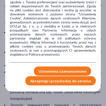
zgodnie z Twoimi preferencjami oraz wyświetlanie treści i
„choroba psychiczna”
. Zwraca się wyłącznie uwagę na
reklam dopasowanych do Twoich zainteresowań. Zgoda
na pliki cookies jest dobrowolna i można ją wycofać w
istnienie objawów klinicznych lub zachowań.
dowolnym momencie z poziomu strony "Ustawienia
Cookie". Administratorem danych osobowych Klientów,
Autorzy ICD-10 wyróżniają:
gromadzonych za pośrednictwem strony www.doz.pl, jest
DOZ.pl Sp. z o. o. z siedzibą w Łodzi, a w niektórych
przypadkach nasi Partnerzy. Informacja o celach
Zaburzenia psychiczne organiczne, włącznie z
przetwarzania danych osobowych przez naszych
partnerów znajduje się w ich politykach ochrony
zespołami objawowymi (m.in. otępienia o różnym
prywatności. Więcej informacji o korzystaniu przez nas z
podłożu).
plików cookies oraz o przetwarzaniu Twoich danych
osobowych, w tym o przysługujących Ci uprawnieniach,
Zaburzenia psychiczne i zachowania spowodowane
znajdziesz w Polityce prywatności.
używaniem substancji psychoaktywnych.
Schizofrenię
, zaburzenia schizotypowe i urojeniowe.
Ustawienia zaawansowane
Zaburzenia nastroju (m.in. depresję,
zaburzenia afektywne dwubiegunowe
).
Akceptuję i przechodzę do serwisu
Zaburzenia nerwicowe, związane ze stresem i pod
postacią somatyczną (np. fobie, zaburzenia obsesyjno-
kompulsyjne).
Zespoły behawioralne związane z zaburzeniami