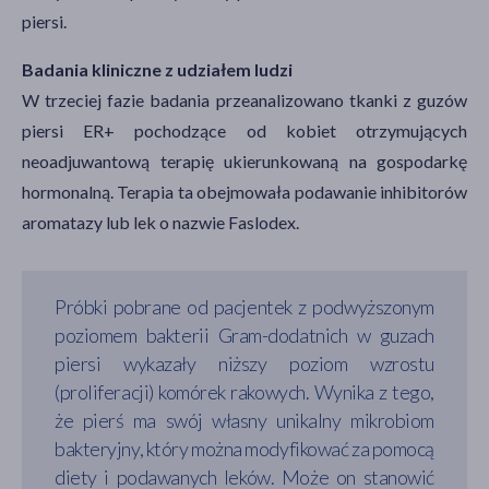
piersi.
Badania kliniczne z udziałem ludzi
W trzeciej fazie badania przeanalizowano tkanki z guzów
piersi ER+ pochodzące od kobiet otrzymujących
neoadjuwantową terapię ukierunkowaną na gospodarkę
hormonalną. Terapia ta obejmowała podawanie inhibitorów
aromatazy lub lek o nazwie Faslodex.
Próbki pobrane od pacjentek z podwyższonym
poziomem bakterii Gram-dodatnich w guzach
piersi wykazały niższy poziom wzrostu
(proliferacji) komórek rakowych. Wynika z tego,
że pierś ma swój własny unikalny mikrobiom
bakteryjny, który można modyfikować za pomocą
diety i podawanych leków. Może on stanowić