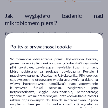
Jak wyglądało badanie nad
mikrobiomem piersi?
Dr Cook i jej zespół z Wake Forest University w Karolinie
Północnej przeprowadzili dokładnie trzy badania
Polityka prywatności cookie
cząstkowe, aby zbadać, w jaki sposób lek przeciw rakowi
piersi – tamoksyfen i inne terapie ukierunkowane na
W momencie odwiedzenia przez Użytkownika Portalu,
gospodarkę hormonalną wpływają na mikrobiom piersi w
gromadzone są pliki cookies (tzw. „ciasteczka”) czyli małe
pliki tekstowe, zawierające niewielkie ilości informacji,
walce z nowotworami ER+.
które pobierane są podczas odwiedzania Portalu i
przechowywane na Urządzeniu Użytkownika. Pliki cookies
Potencjał przeciwnowotworowy Lactobacillus
są powszechnie stosowane w celu usprawnienia działania
witryn internetowych, umożliwiają nam zapewnienie
Podczas pierwszego badania na myszach (badanie
kluczowych funkcji serwisu, zwiększenie jego
przedkliniczne) wykorzystano dietę śródziemnomorską i
bezpieczeństwa, ciągłe doskonalenie, personalizację
zgodnie z Twoimi preferencjami oraz wyświetlanie treści i
tzw. zachodnią – wysokotłuszczową. Zwierzęta były
reklam dopasowanych do Twoich zainteresowań. Zgoda
na pliki cookies jest dobrowolna i można ją wycofać w
jednocześnie karmione w powyższy sposób, jak i leczone