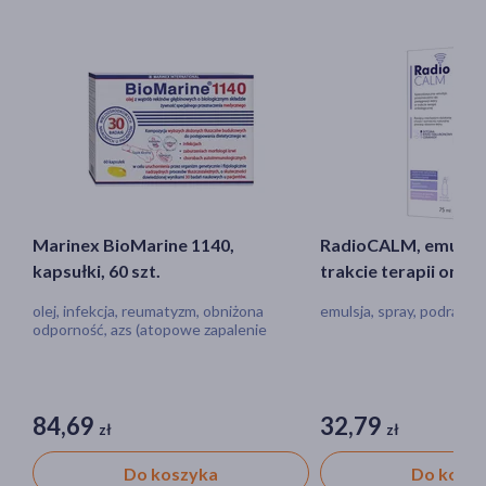
Marinex BioMarine 1140,
RadioCALM, emulsja 
kapsułki, 60 szt.
trakcie terapii onkol
ml
olej, infekcja, reumatyzm, obniżona
emulsja, spray, podrażni
odporność, azs (atopowe zapalenie
skóry)
84,69
32,79
zł
zł
Do koszyka
Do kosz