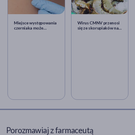
Miejsce występowania
Wirus CMNV przenosi
czerniaka może
się ze skorupiaków na
decydować o
człowieka i wywołuje
rokowaniach? Są wyniki
chorobę oczu. Jak
najnowszych badań
dochodzi do
zakażenia?
Porozmawiaj z farmaceutą