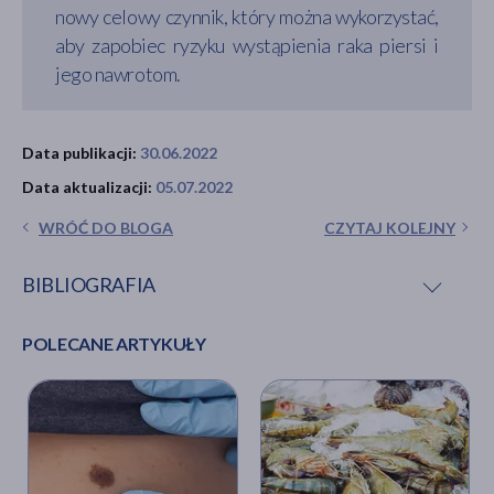
nowy celowy czynnik, który można wykorzystać,
aby zapobiec ryzyku wystąpienia raka piersi i
jego nawrotom.
Data publikacji:
30.06.2022
Data aktualizacji:
05.07.2022
WRÓĆ DO BLOGA
CZYTAJ KOLEJNY
BIBLIOGRAFIA
POLECANE ARTYKUŁY
Tzeng A. i in.,
Human breast microbiome correlates
with prognostic features and immunological
signatures in breast cancer
, Genome medicine
[online],
https://genomemedicine.biomedcentral.com/articles/1
021-00874-2 [dostęp:] 29.06.2022.