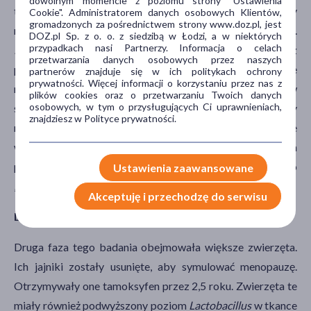
dowolnym momencie z poziomu strony "Ustawienia
tamoksyfenem przez trzy miesiące. Odkryto, że myszy
Cookie". Administratorem danych osobowych Klientów,
gromadzonych za pośrednictwem strony www.doz.pl, jest
miały podwyższony poziom
Lactobacillus
w tkance piersi.
DOZ.pl Sp. z o. o. z siedzibą w Łodzi, a w niektórych
przypadkach nasi Partnerzy. Informacja o celach
Lactobacillus
to bakteria Gram-dodatnia znana z
przetwarzania danych osobowych przez naszych
probiotycznych właściwości przeciwzapalnych. Następnie
partnerów znajduje się w ich politykach ochrony
prywatności. Więcej informacji o korzystaniu przez nas z
naukowcy wstrzyknęli
Lactobacillus
do gruczołów
plików cookies oraz o przetwarzaniu Twoich danych
osobowych, w tym o przysługujących Ci uprawnieniach,
sutkowych myszy, które zostały zmodyfikowane tak, aby
znajdziesz w Polityce prywatności.
rozwijały się im nowotwory piersi. Zwierzęta te
wykazywały zmniejszone tworzenie i proliferację guza
piersi pod wpływem swojego mikrobiomu piersi, którego
Ustawienia zaawansowane
„kondycja” była indukowana podaniem bakterii.
Akceptuję i przechodzę do serwisu
Druga faza badania nad mikrobiomem piersi
Druga faza tego badania obejmowała większe zwierzęta.
Ich jajniki zostały usunięte, aby symulować menopauzę.
Otrzymywały one tamoksyfen przez 2,5 roku. Zwierzęta te
miały również podwyższony poziom
Lactobacillus
w tkance