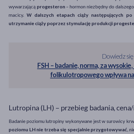
wywarzającą
progesteron
– hormon niezbędny do dalszego u
macicy.
W dalszych etapach ciąży następujących po
utrzymanie ciąży poprzez stymulację produkcji progest
Dowiedz się
FSH – badanie, norma, za wysokie,
folikulotropowego wpływa na
Lutropina (LH) – przebieg badania, cena
Badanie poziomu lutropiny wykonywane jest w surowicy krwi 
poziomu LH nie trzeba się specjalnie przygotowywać
, n