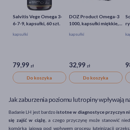
Salvitis Vege Omega 3-
DOZ Product Omega-3
So
6-7-9, kapsułki, 60 szt.
1000, kapsułki miękkie,
ry
60 szt.
og
kapsułki
kapsułki
ka
60
79,99
32,99
9
zł
zł
Do koszyka
Do koszyka
Jak zaburzenia poziomu lutropiny wpływają na
Badanie LH jest bardzo
istotne w diagnostyce przyczyn ni
się zajść w ciążę
, a czego przyczynę może stanowić niedob
komórka jajowa pod wpływem procesu luteinizacji przeksz