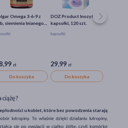
lgar Omega 3-6-9 z
DOZ Product Inozytol,
Fertistim 
b, siemienia lnianego i
kapsułki, 120 szt.
proszkiem
órecznika, kapsułki,
30 szt.
psułki
kapsułki
proszek, sas
 szt.
8,99
29,99
66,99
zł
zł
zł
Do koszyka
Do koszyka
Do 
 ciążę?
epłodności u kobiet, które bez powodzenia starają
ór lutropiny. To właśnie dzięki działaniu lutropiny,
tałca się po owulacji w ciałko żółte, czyli komórkę