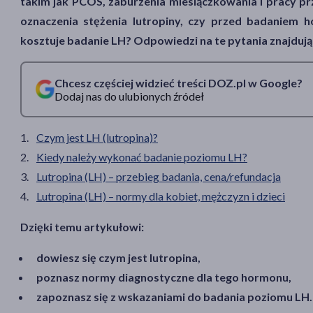
takim jak PCOS, zaburzenia miesiączkowania i pracy p
oznaczenia stężenia lutropiny, czy przed badaniem ho
kosztuje badanie LH? Odpowiedzi na te pytania znajdują 
Chcesz częściej widzieć treści DOZ.pl w Google?
Dodaj nas do ulubionych źródeł
Czym jest LH (lutropina)?
Kiedy należy wykonać badanie poziomu LH?
Lutropina (LH) – przebieg badania, cena/refundacja
Lutropina (LH) – normy dla kobiet, mężczyzn i dzieci
Dzięki temu artykułowi:
dowiesz się czym jest lutropina,
poznasz normy diagnostyczne dla tego hormonu,
zapoznasz się z wskazaniami do badania poziomu LH.