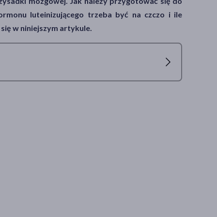
rzysadki mózgowej. Jak należy przygotować się do
rmonu luteinizującego trzeba być na czczo i ile
się w niniejszym artykule.