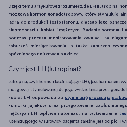
Dzięki temu artykułowi zrozumiesz, że LH (lutropina, h
mózgową hormon gonadotropowy, który stymuluje jajnik
jądra do produkcji testosteronu, dlatego jego oznacz
niepłodności u kobiet i mężczyzn. Badanie hormonu lu
podczas procesu monitorowania owulacji, w diagnos
zaburzeń miesiączkowania, a także zaburzeń czynn
opóźnionego dojrzewania u dzieci.
Czym jest LH (lutropina)?
Lutropina, czyli hormon luteinizujący (LH), jest hormonem w
mózgowej, stymulowanej do jego wydzielania przez gonad
kobiet LH odpowiada za
stymulację procesu jajeczko
komórki jajników oraz przygotowanie zapłodnionego 
mężczyzn LH wpływa natomiast na wytwarzanie
tes
luteinizującego w surowicy pacjenta zależne jest od płci i