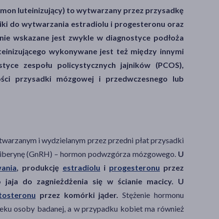
ormon luteinizujący) to wytwarzany przez przysadkę
i do wytwarzania estradiolu i progesteronu oraz
enie wskazane jest zwykle w diagnostyce podłoża
teinizującego wykonywane jest też między innymi
tyce zespołu policystycznych jajników (PCOS),
ości przysadki mózgowej i przedwczesnego lub
ytwarzanym i wydzielanym przez przedni płat przysadki
oliberynę (GnRH) – hormon podwzgórza mózgowego.
U
wania
, produkcję
estradiolu
i
progesteronu
przez
jaja do zagnieżdżenia się w ścianie macicy. U
tosteronu
przez komórki jąder.
Stężenie hormonu
 wieku osoby badanej, a w przypadku kobiet ma również