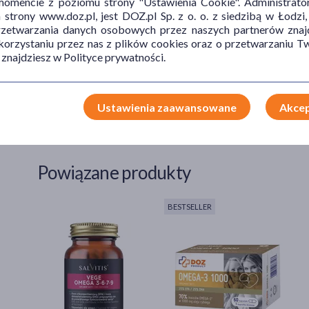
mencie z poziomu strony "Ustawienia Cookie". Administrat
trony www.doz.pl, jest DOZ.pl Sp. z o. o. z siedzibą w Łodzi,
wygasania czynności jajników i w określaniu wieku 
przetwarzania danych osobowych przez naszych partnerów znajd
U mężczyzn poziom LH
oznacza się m.in. w
diagnos
 korzystaniu przez nas z plików cookies oraz o przetwarzaniu
jąder
.
 znajdziesz w Polityce prywatności.
Badanie stężenia lutropiny
u dzieci
ma znaczenie w diag
procesu dojrzewania
.
Ustawienia zaawansowane
Akcep
U pacjentów w różnym wieku badanie LH wykonywane jes
takich jak np. gruczolaki czy inne guzy produkujące lu
Powiązane produkty
BESTSELLER