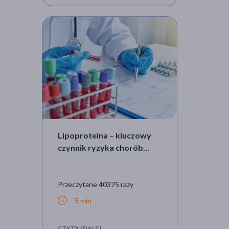
Lipoproteina – kluczowy
czynnik ryzyka chorób
krążeniowo-sercowych
Przeczytane 40375 razy
5 min
CZYTAJ DALEJ