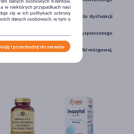
orem danych osobowych Klientów,
 a w niektórych przypadkach nasi
menopauzalnego
.
uje się w ich politykach ochrony
tyce
hipogonadyzmu
, prowadzącego do dysfunkcji
 Twoich danych osobowych, w tym o
nostyce przyczyn
opóźnionego lub przyspieszonego
tuję i przechodzę do serwisu
t także w
diagnostyce chorób przysadki mózgowej,
tropinę
.