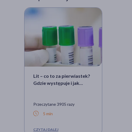
Lit – co to za pierwiastek?
Gdzie występuje i jak
wygląda leczenie
węglanem litu?
Przeczytane 3905 razy
5 min
CZYTAJ DALEJ