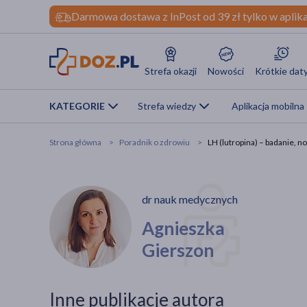
Darmowa dostawa z InPost od 39 zł tylko w aplika
Strefa okazji
Nowości
Krótkie dat
KATEGORIE
Strefa wiedzy
Aplikacja mobilna
Strona główna
Poradnik o zdrowiu
LH (lutropina) – badanie, 
dr nauk medycznych
Agnieszka
Gierszon
Inne publikacje autora