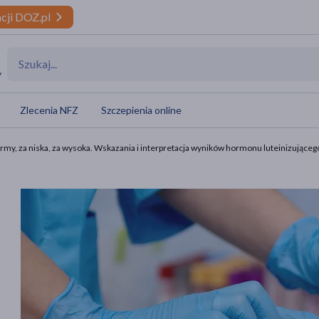
cji DOZ.pl
y
Zlecenia NFZ
Szczepienia online
normy, za niska, za wysoka. Wskazania i interpretacja wyników hormonu luteinizująceg