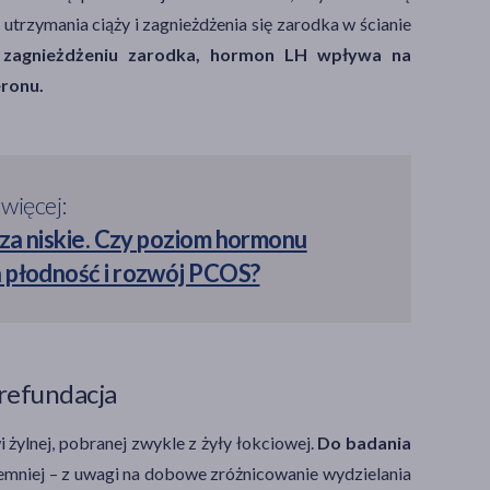
trzymania ciąży i zagnieżdżenia się zarodka w ścianie
 zagnieżdżeniu zarodka, hormon LH wpływa na
eronu.
 więcej:
 za niskie. Czy poziom hormonu
 płodność i rozwój PCOS?
/refundacja
żylnej, pobranej zwykle z żyły łokciowej.
Do badania
iemniej – z uwagi na dobowe zróżnicowanie wydzielania