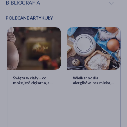
BIBLIOGRAFIA
POLECANE ARTYKUŁY
M. D. Goncalves, C. Lu, J. Tutnauer i in.,
High-fructose
corn syrup enhances intestinal tumor growth in mice
,
„Science”, 2019; 363 (6433): 1345-1349 DOI:
10.1126/science.aat8515.
Święta w ciąży – co
Wielkanoc dla
może jeść ciężarna, a
alergików: bez mleka,
czego musi unikać?
jaj i pszenicy