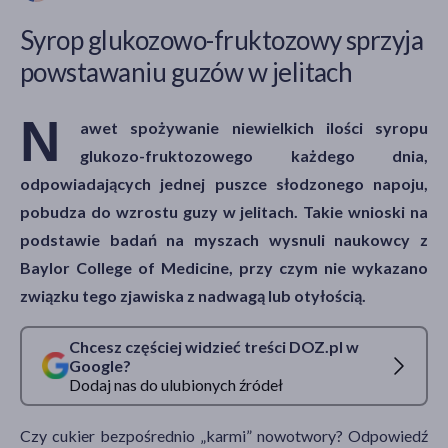
Syrop glukozowo-fruktozowy sprzyja
powstawaniu guzów w jelitach
akijażu
N
awet spożywanie niewielkich ilości syropu
glukozo-fruktozowego każdego dnia,
Hit
odpowiadających jednej puszce słodzonego napoju,
pobudza do wzrostu guzy w jelitach. Takie wnioski na
podstawie badań na myszach wysnuli naukowcy z
Baylor College of Medicine, przy czym nie wykazano
związku tego zjawiska z nadwagą lub otyłością.
Chcesz częściej widzieć treści DOZ.pl w
Google?
Dodaj nas do ulubionych źródeł
Czy cukier bezpośrednio „karmi” nowotwory? Odpowiedź