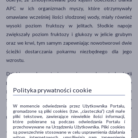
APC w ich organizmach myszy, które otrzymywały
omawiane wcześniej ilości słodzonej wody, miały również
wysoki poziom fruktozy w jelitach. Słodkie napoje
zwiększały poziom fruktozy i glukozy w jelicie grubym
oraz we krwi, tym samym zapewniając nowotworowi dwie
ścieżki dostarczania pokarmu niezbędnego dla jego
wzrostu.
Dzięki wykorzystaniu najnowszych technologii
pozwalających prześledzić glukozę i fruktozę w tkance
Polityka prywatności cookie
guza, zespół był w stanie wykazać, że najpierw zmienił się
skład chemiczny fruktozy, co umożliwiło produkcję
W momencie odwiedzenia przez Użytkownika Portalu,
kwasów tłuszczowych, przyczyniając się do wzrostu guzów
gromadzone są pliki cookies (tzw. „ciasteczka”) czyli małe
nowotworowych.
pliki tekstowe, zawierające niewielkie ilości informacji,
które pobierane są podczas odwiedzania Portalu i
przechowywane na Urządzeniu Użytkownika. Pliki cookies
Jak tłumaczą naukowcy, wcześniejsze badania analizujące
są powszechnie stosowane w celu usprawnienia działania
witryn internetowych, umożliwiają nam zapewnienie