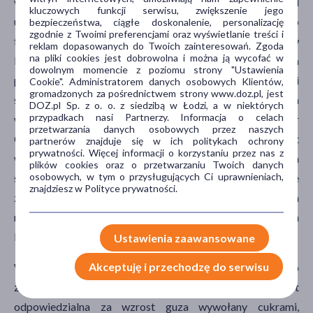
wpływ cukru na zwierzęce linie komórkowe brały pod
kluczowych funkcji serwisu, zwiększenie jego
uwagę wyłącznie indywidualne działanie glukozy lub
bezpieczeństwa, ciągłe doskonalenie, personalizację
zgodnie z Twoimi preferencjami oraz wyświetlanie treści i
fruktozy. To jednak nie odzwierciedla zwyczajów
reklam dopasowanych do Twoich zainteresowań. Zgoda
na pliki cookies jest dobrowolna i można ją wycofać w
konsumpcyjnych ludzi, ponieważ w zasadzie nie ma
dowolnym momencie z poziomu strony "Ustawienia
pokarmów, które zawierałyby tylko jedną z tych substancji
Cookie". Administratorem danych osobowych Klientów,
gromadzonych za pośrednictwem strony www.doz.pl, jest
słodzących. Glukoza i fruktoza zazwyczaj występują razem
DOZ.pl Sp. z o. o. z siedzibą w Łodzi, a w niektórych
przypadkach nasi Partnerzy. Informacja o celach
w podobnych stężeniach. Badania naukowców z Baylor
przetwarzania danych osobowych przez naszych
College of Medicine sugerują, że rolą fruktozy jest
partnerów znajduje się w ich politykach ochrony
prywatności. Więcej informacji o korzystaniu przez nas z
wzmacnianie działania glukozy w kierunku wspomagania
plików cookies oraz o przetwarzaniu Twoich danych
osobowych, w tym o przysługujących Ci uprawnieniach,
syntezy kwasów tłuszczowych. Ich nagromadzenie może
znajdziesz w Polityce prywatności.
zostać wykorzystane przez komórki raka do formowania
membran komórkowych w celu pobudzania wzrostu guza
lub natężenia stanu zapalnego.
Ustawienia zaawansowane
Akceptuję i przechodzę do serwisu
W celu sprawdzenia czy metabolizm glukozy lub
zwiększona produkcja kwasów tłuszczowych jest
odpowiedzialna za wzrost guza wywołany cukrami,