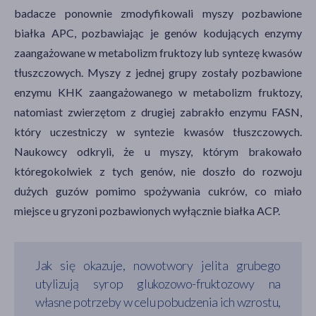
badacze ponownie zmodyfikowali myszy pozbawione
białka APC, pozbawiając je genów kodujących enzymy
zaangażowane w metabolizm fruktozy lub syntezę kwasów
tłuszczowych. Myszy z jednej grupy zostały pozbawione
enzymu KHK zaangażowanego w metabolizm fruktozy,
natomiast zwierzętom z drugiej zabrakło enzymu FASN,
który uczestniczy w syntezie kwasów tłuszczowych.
Naukowcy odkryli, że u myszy, którym brakowało
któregokolwiek z tych genów, nie doszło do rozwoju
dużych guzów pomimo spożywania cukrów, co miało
miejsce u gryzoni pozbawionych wyłącznie białka ACP.
Jak się okazuje, nowotwory jelita grubego
utylizują syrop glukozowo-fruktozowy na
własne potrzeby w celu pobudzenia ich wzrostu,