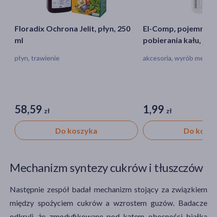
Floradix Ochrona Jelit, płyn, 250
El-Comp, pojemnik z
ml
pobierania kału, jało
płyn, trawienie
akcesoria, wyrób medyc
58,59
1,99
zł
zł
Do koszyka
Do kosz
Mechanizm syntezy cukrów i tłuszczów
Następnie zespół badał mechanizm stojący za związkiem
między spożyciem cukrów a wzrostem guzów. Badacze
odkryli, że zmodyfikowane pod kątem obecności białka