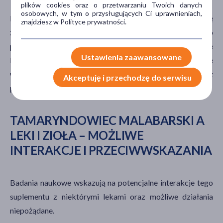
plików cookies oraz o przetwarzaniu Twoich danych
osobowych, w tym o przysługujących Ci uprawnieniach,
Przed rozpoczęciem suplementacji warto skonsultować się
znajdziesz w Polityce prywatności.
z lekarzem lub farmaceutą, szczególnie w przypadku osób
przyjmujących inne leki, mających schorzenia metaboliczne
Ustawienia zaawansowane
lub
problemy z wątrobą
, gdyż
Garcinia cambogia
może
wpływać na metabolizm niektórych substancji i wiązać się z
Akceptuję i przechodzę do serwisu
potencjalnymi interakcjami farmakologicznymi.
TAMARYNDOWIEC MALABARSKI A
LEKI I ZIOŁA – MOŻLIWE
INTERAKCJE I PRZECIWWSKAZANIA
Badania naukowe wskazują na potencjalne interakcje tego
suplementu z niektórymi lekami oraz możliwe działania
niepożądane.