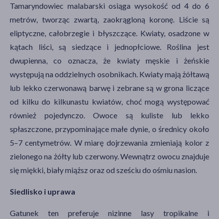
Tamaryndowiec malabarski osiąga wysokość od 4 do 6
metrów, tworząc zwartą, zaokrągloną koronę. Liście są
eliptyczne, całobrzegie i błyszczące. Kwiaty, osadzone w
kątach liści, są siedzące i jednopłciowe. Roślina jest
dwupienna, co oznacza, że kwiaty męskie i żeńskie
występują na oddzielnych osobnikach. Kwiaty mają żółtawą
lub lekko czerwonawą barwę i zebrane są w grona liczące
od kilku do kilkunastu kwiatów, choć mogą występować
również pojedynczo. Owoce są kuliste lub lekko
spłaszczone, przypominające małe dynie, o średnicy około
5–7 centymetrów. W miarę dojrzewania zmieniają kolor z
zielonego na żółty lub czerwony. Wewnątrz owocu znajduje
się miękki, biały miąższ oraz od sześciu do ośmiu nasion.
Siedlisko i uprawa
Gatunek ten preferuje nizinne lasy tropikalne i