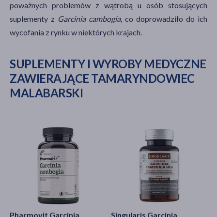
poważnych problemów z wątrobą u osób stosujących
suplementy z
Garcinia cambogia
, co doprowadziło do ich
wycofania z rynku w niektórych krajach.
SUPLEMENTY I WYROBY MEDYCZNE
ZAWIERAJĄCE TAMARYNDOWIEC
MALABARSKI
Pharmovit Garcinia
Singularis Garcinia
S