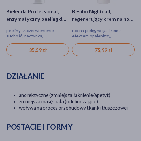
Bielenda Professional,
Resibo Nightcall,
S
enzymatyczny peeling do
regenerujący krem na noc
o
twarzy, 150g
z efektem subtelnej
5
peeling, zaczerwienienie,
nocna pielęgnacja, krem z
k
opalenizny, 50 ml
suchość, naczynka,
efektem opalenizny,
w
nadwrażliwość
regenerujący krem Resibo
35,59 zł
75,99 zł
DZIAŁANIE
anorektyczne (zmniejsza łaknienie/apetyt)
zmniejsza masę ciała (odchudzające)
wpływa na proces przebudowy tkanki tłuszczowej
POSTACIE I FORMY