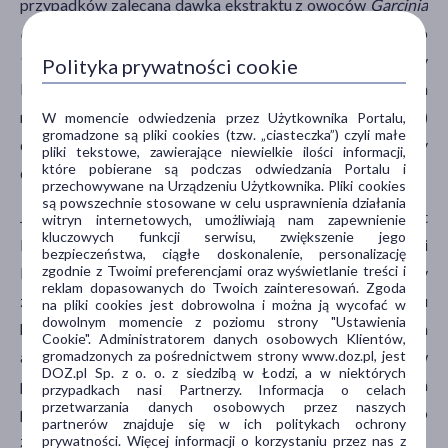
przypadków zalecana dawka ekstraktu z owoców
Garcinia
cambogia
mieści się w szerokim zakresie – od 30 mg do
1000 mg na dobę. Niektóre badania oceniały
Polityka prywatności cookie
bezpieczeństwo stosowania wyższych dawek, sięgających
nawet 2800 mg kwasu hydroksycytrynowego (HCA)
W momencie odwiedzenia przez Użytkownika Portalu,
gromadzone są pliki cookies (tzw. „ciasteczka”) czyli małe
dziennie, jednak ich długoterminowe skutki nie zostały
pliki tekstowe, zawierające niewielkie ilości informacji,
które pobierane są podczas odwiedzania Portalu i
dostatecznie zbadane.
przechowywane na Urządzeniu Użytkownika. Pliki cookies
są powszechnie stosowane w celu usprawnienia działania
Jakość suplementów diety z
Garcinia cambogia
jest
witryn internetowych, umożliwiają nam zapewnienie
kluczowych funkcji serwisu, zwiększenie jego
kluczowym czynnikiem wpływającym na ich skuteczność i
bezpieczeństwa, ciągłe doskonalenie, personalizację
zgodnie z Twoimi preferencjami oraz wyświetlanie treści i
bezpieczeństwo. Preparaty wyższej jakości powinny
reklam dopasowanych do Twoich zainteresowań. Zgoda
zawierać standaryzowaną ilość kwasu
na pliki cookies jest dobrowolna i można ją wycofać w
dowolnym momencie z poziomu strony "Ustawienia
hydroksycytrynowego, który jest głównym składnikiem
Cookie". Administratorem danych osobowych Klientów,
gromadzonych za pośrednictwem strony www.doz.pl, jest
aktywnym ekstraktu. Zaleca się wybór produktów
DOZ.pl Sp. z o. o. z siedzibą w Łodzi, a w niektórych
posiadających certyfikaty jakości oraz badania
przypadkach nasi Partnerzy. Informacja o celach
przetwarzania danych osobowych przez naszych
potwierdzające ich skład, co może zmniejszyć ryzyko
partnerów znajduje się w ich politykach ochrony
zanieczyszczeń lub obecności niepożądanych substancji.
prywatności. Więcej informacji o korzystaniu przez nas z