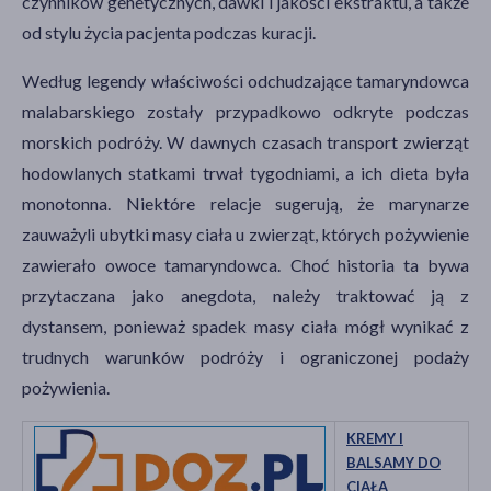
czynników genetycznych, dawki i jakości ekstraktu, a także
od stylu życia pacjenta podczas kuracji.
Według legendy właściwości odchudzające tamaryndowca
malabarskiego zostały przypadkowo odkryte podczas
morskich podróży. W dawnych czasach transport zwierząt
hodowlanych statkami trwał tygodniami, a ich dieta była
monotonna. Niektóre relacje sugerują, że marynarze
zauważyli ubytki masy ciała u zwierząt, których pożywienie
zawierało owoce tamaryndowca. Choć historia ta bywa
przytaczana jako anegdota, należy traktować ją z
dystansem, ponieważ spadek masy ciała mógł wynikać z
trudnych warunków podróży i ograniczonej podaży
pożywienia.
KREMY I
BALSAMY DO
CIAŁA