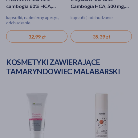
cambogia 60% HCA,
Cambogia HCA, 500 mg,
C
kapsułki, 90 szt.
kapsułki, 60 szt.
k
kapsułki, nadmierny apetyt,
kapsułki, odchudzanie
k
odchudzanie
32,99 zł
35,39 zł
KOSMETYKI ZAWIERAJĄCE
TAMARYNDOWIEC MALABARSKI