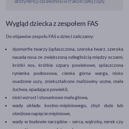
abstynencji od alkoholu w trakcie całej ciąży.
Wygląd dziecka z zespołem FAS
Do objawów zespołu FAS u dzieci zaliczamy:
dysmorfie twarzy (spłaszczona, szeroka twarz, szeroka
nasada nosa ze zwiększoną odległością między oczami,
krótki nos, krótkie szpary powiekowe, spłaszczona
rynienka podnosowa, cienka górna warga, nisko
osadzone uszy, zniekształcone małżowiny uszne, mała
żuchwa, opadające powieki),
niski wzrost i stosunkowo mała głowa,
wady układu kostno-mięśniowego, zbyt duże lub
obniżone napięcie mięśniowe,
wady w budowie narządów – serca, wątroby, nerek czy