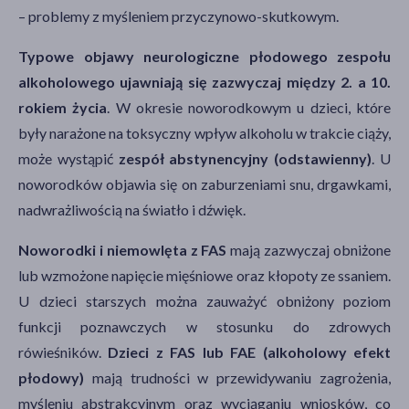
– problemy z myśleniem przyczynowo-skutkowym.
Typowe objawy neurologiczne płodowego zespołu
alkoholowego ujawniają się zazwyczaj między 2. a 10.
rokiem życia
. W okresie noworodkowym u dzieci, które
były narażone na toksyczny wpływ alkoholu w trakcie ciąży,
może wystąpić
zespół abstynencyjny (odstawienny)
. U
noworodków objawia się on zaburzeniami snu, drgawkami,
nadwrażliwością na światło i dźwięk.
Noworodki i niemowlęta z FAS
mają zazwyczaj obniżone
lub wzmożone napięcie mięśniowe oraz kłopoty ze ssaniem.
U dzieci starszych można zauważyć obniżony poziom
funkcji poznawczych w stosunku do zdrowych
rówieśników.
Dzieci z FAS lub FAE (alkoholowy efekt
płodowy)
mają trudności w przewidywaniu zagrożenia,
myśleniu abstrakcyjnym oraz wyciąganiu wniosków, co