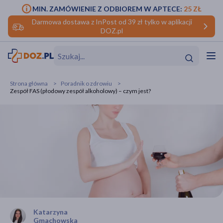
MIN. ZAMÓWIENIE Z ODBIOREM W APTECE:
25 ZŁ
Darmowa dostawa z InPost od 39 zł tylko w aplikacji
DOZ.pl
w
Hit
Hit
Strona główna
Poradnik o zdrowiu
Zespół FAS (płodowy zespół alkoholowy) – czym jest?
ofory
do makijażu
dzieci
ść
Hit
Hit
ące
rmową
kijażu
ść
Hit
w
Hit
Hit
Katarzyna
ść
Hit
Gmachowska