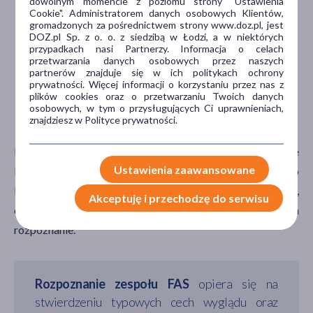
dowolnym momencie z poziomu strony "Ustawienia
Cookie". Administratorem danych osobowych Klientów,
gromadzonych za pośrednictwem strony www.doz.pl, jest
7,99
19,39
DOZ.pl Sp. z o. o. z siedzibą w Łodzi, a w niektórych
zł
zł
przypadkach nasi Partnerzy. Informacja o celach
przetwarzania danych osobowych przez naszych
Do koszyka
Do kosz
partnerów znajduje się w ich politykach ochrony
prywatności. Więcej informacji o korzystaniu przez nas z
plików cookies oraz o przetwarzaniu Twoich danych
osobowych, w tym o przysługujących Ci uprawnieniach,
Rozpoznanie i leczenie FAS
znajdziesz w Polityce prywatności.
Dziecko, u którego stwierdza się upośledzenie umysłowe
Ustawienia zaawansowane
lub towarzyszące dysmorfie, zazwyczaj jest kierowane do
lekarza genetyka, który na podstawie wywiadu rodzinnego,
Akceptuję i przechodzę do serwisu
objawów i wyników badań dodatkowych stawia
rozpoznanie.
Rozpoznanie zespołu FAS
opiera się na
stwierdzeniu typowych cech wyglądu oraz