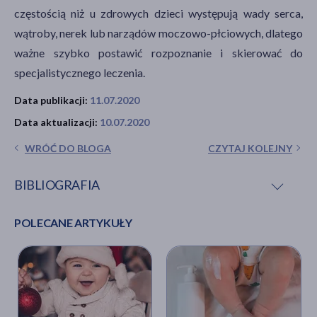
częstością niż u zdrowych dzieci występują wady serca,
wątroby, nerek lub narządów moczowo-płciowych, dlatego
ważne szybko postawić rozpoznanie i skierować do
specjalistycznego leczenia.
Data publikacji:
11.07.2020
Data aktualizacji:
10.07.2020
WRÓĆ DO BLOGA
CZYTAJ KOLEJNY
BIBLIOGRAFIA
POLECANE ARTYKUŁY
J. DeVido, O. Bogunovic, R. D. Weiss,
Alcohol use
disorders in pregnancy
, “Harv Rev Psychiatry”, nr 2
2015.
M. Behnke, V. S. Smith,
Prenatal Substance Abuse:
Short- and Long-term Effect on the Exposed Fetus
,
„Pediatrics”, nr 3 2013.