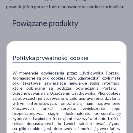
powoduje ich gorsze funkcjonowanie w swoim środowisku.
Powiązane produkty
Polityka prywatności cookie
W momencie odwiedzenia przez Użytkownika Portalu,
gromadzone są pliki cookies (tzw. „ciasteczka”) czyli małe
pliki tekstowe, zawierające niewielkie ilości informacji,
które pobierane są podczas odwiedzania Portalu i
przechowywane na Urządzeniu Użytkownika. Pliki cookies
są powszechnie stosowane w celu usprawnienia działania
DOZ Product, Dozia, żelki z wit.C i
Multi-Sanostol, syro
witryn internetowych, umożliwiają nam zapewnienie
D o smaku owocowym, 100 g
kluczowych funkcji serwisu, zwiększenie jego
bezpieczeństwa, ciągłe doskonalenie, personalizację
żelki, obniżona odporność, niedobór
multiwitamina, wapń, sy
zgodnie z Twoimi preferencjami oraz wyświetlanie treści i
witamin
witamin, brak apetytu
reklam dopasowanych do Twoich zainteresowań. Zgoda
na pliki cookies jest dobrowolna i można ją wycofać w