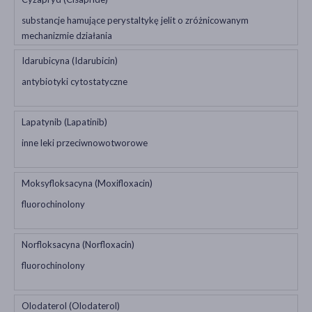
substancje hamujące perystaltykę jelit o zróżnicowanym
mechanizmie działania
Idarubicyna (Idarubicin)
antybiotyki cytostatyczne
Lapatynib (Lapatinib)
inne leki przeciwnowotworowe
Moksyfloksacyna (Moxifloxacin)
fluorochinolony
Norfloksacyna (Norfloxacin)
fluorochinolony
Olodaterol (Olodaterol)