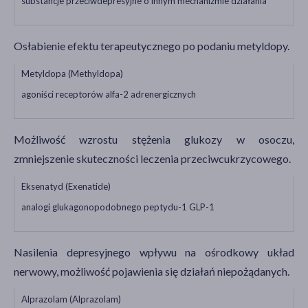
substancje przeciwdepresyjne o innym mechanizmie działania
Osłabienie efektu terapeutycznego po podaniu metyldopy.
Metyldopa (Methyldopa)
agoniści receptorów alfa-2 adrenergicznych
Możliwość wzrostu stężenia glukozy w osoczu,
zmniejszenie skuteczności leczenia przeciwcukrzycowego.
Eksenatyd (Exenatide)
analogi glukagonopodobnego peptydu-1 GLP-1
Nasilenia depresyjnego wpływu na ośrodkowy układ
nerwowy, możliwość pojawienia się działań niepożądanych.
Alprazolam (Alprazolam)