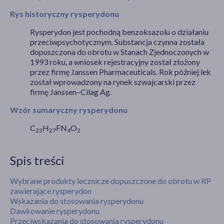
Rys historyczny rysperydonu
Rysperydon jest pochodną benzoksazolu o działaniu
przeciwpsychotycznym. Substancja czynna została
dopuszczona do obrotu w Stanach Zjednoczonych w
1993 roku, a wniosek rejestracyjny został złożony
przez firmę Janssen Pharmaceuticals. Rok później lek
został wprowadzony na rynek szwajcarski przez
firmę Janssen–Cilag Ag.
Wzór sumaryczny rysperydonu
C
H
FN
O
23
27
4
2
Spis treści
Wybrane produkty lecznicze dopuszczone do obrotu w RP
zawierające rysperydon
Wskazania do stosowania rysperydonu
Dawkowanie rysperydonu
Przeciwskazania do stosowania rysperydonu