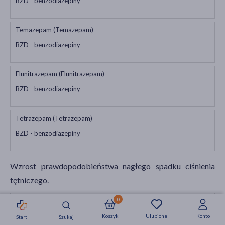
BZD - benzodiazepiny
Temazepam (Temazepam)
BZD - benzodiazepiny
Flunitrazepam (Flunitrazepam)
BZD - benzodiazepiny
Tetrazepam (Tetrazepam)
BZD - benzodiazepiny
Wzrost prawdopodobieństwa nagłego spadku ciśnienia
tętniczego.
Amlodypina (Amlodipine)
0
leki blokujące kanały wapniowe - działające na naczynia
Koszyk
Ulubione
Konto
Start
Szukaj
Strefa okazji
Nowości
Krótkie daty