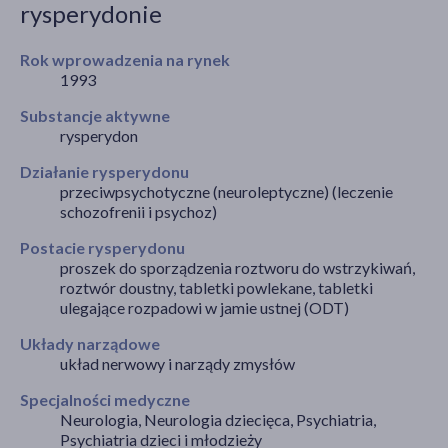
rysperydonie
Rok wprowadzenia na rynek
1993
akijażu
Substancje aktywne
rysperydon
Działanie rysperydonu
Hit
przeciwpsychotyczne (neuroleptyczne) (leczenie
schozofrenii i psychoz)
Postacie rysperydonu
proszek do sporządzenia roztworu do wstrzykiwań,
roztwór doustny, tabletki powlekane, tabletki
ulegające rozpadowi w jamie ustnej (ODT)
Układy narządowe
układ nerwowy i narządy zmysłów
Specjalności medyczne
Neurologia, Neurologia dziecięca, Psychiatria,
Psychiatria dzieci i młodzieży