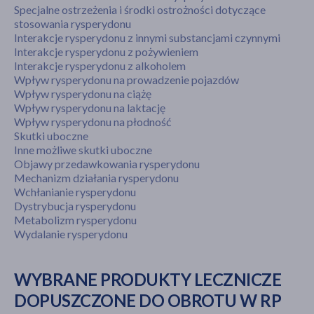
Specjalne ostrzeżenia i środki ostrożności dotyczące
stosowania rysperydonu
Interakcje rysperydonu z innymi substancjami czynnymi
Interakcje rysperydonu z pożywieniem
Interakcje rysperydonu z alkoholem
Wpływ rysperydonu na prowadzenie pojazdów
Wpływ rysperydonu na ciążę
Wpływ rysperydonu na laktację
Wpływ rysperydonu na płodność
Skutki uboczne
Inne możliwe skutki uboczne
Objawy przedawkowania rysperydonu
Mechanizm działania rysperydonu
Wchłanianie rysperydonu
Dystrybucja rysperydonu
Metabolizm rysperydonu
Wydalanie rysperydonu
WYBRANE PRODUKTY LECZNICZE
DOPUSZCZONE DO OBROTU W RP