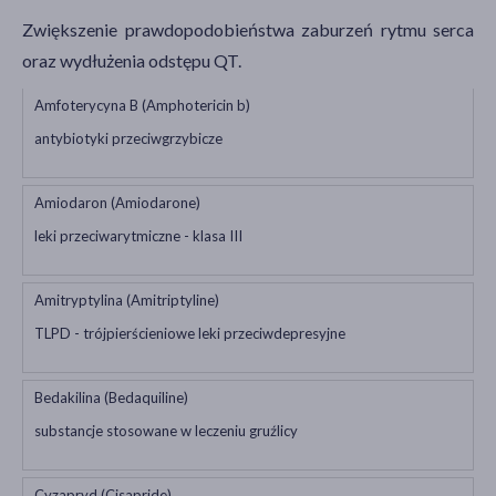
Zwiększenie prawdopodobieństwa zaburzeń rytmu serca
oraz wydłużenia odstępu QT.
Amfoterycyna B (Amphotericin b)
antybiotyki przeciwgrzybicze
Amiodaron (Amiodarone)
leki przeciwarytmiczne - klasa III
Amitryptylina (Amitriptyline)
TLPD - trójpierścieniowe leki przeciwdepresyjne
Bedakilina (Bedaquiline)
substancje stosowane w leczeniu gruźlicy
Cyzapryd (Cisapride)