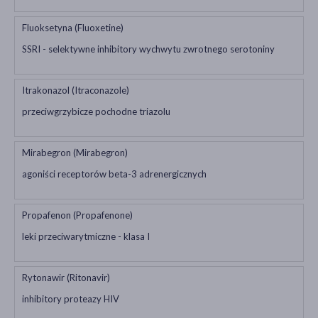
Fluoksetyna (Fluoxetine)
SSRI - selektywne inhibitory wychwytu zwrotnego serotoniny
Itrakonazol (Itraconazole)
przeciwgrzybicze pochodne triazolu
Mirabegron (Mirabegron)
agoniści receptorów beta-3 adrenergicznych
Propafenon (Propafenone)
leki przeciwarytmiczne - klasa I
Rytonawir (Ritonavir)
inhibitory proteazy HIV