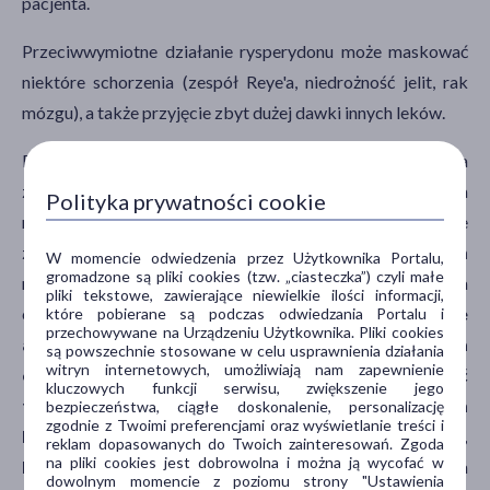
pacjenta.
Przeciwwymiotne działanie rysperydonu może maskować
niektóre schorzenia (zespół Reye'a, niedrożność jelit, rak
mózgu), a także przyjęcie zbyt dużej dawki innych leków.
Badania potwierdziły zwiększone ryzyko wystąpienia
zdarzeń mózgowo–naczyniowych podczas leczenia
Polityka prywatności cookie
rysperydonem. W trakcie terapii odnotowano trzykrotne
zwiększenie prawdopodobieństwa udaru. Ryzyko działań
W momencie odwiedzenia przez Użytkownika Portalu,
gromadzone są pliki cookies (tzw. „ciasteczka”) czyli małe
niepożądanych było większe w przypadku leczenia
pliki tekstowe, zawierające niewielkie ilości informacji,
otępienia typu mieszanego lub naczyniowego.
Leczenie
które pobierane są podczas odwiedzania Portalu i
przechowywane na Urządzeniu Użytkownika. Pliki cookies
agresywnego zachowania u pacjentów cierpiących na
są powszechnie stosowane w celu usprawnienia działania
witryn internetowych, umożliwiają nam zapewnienie
chorobę Alzheimera powinno trwać nie dłużej niż sześć
kluczowych funkcji serwisu, zwiększenie jego
tygodni, a wszelkie objawy związane ze stosowaniem
bezpieczeństwa, ciągłe doskonalenie, personalizację
zgodnie z Twoimi preferencjami oraz wyświetlanie treści i
leku powinny zostać natychmiast zgłoszone lekarzowi,
reklam dopasowanych do Twoich zainteresowań. Zgoda
na pliki cookies jest dobrowolna i można ją wycofać w
który prowadzi leczenie.
Przeprowadzone badania
dowolnym momencie z poziomu strony "Ustawienia