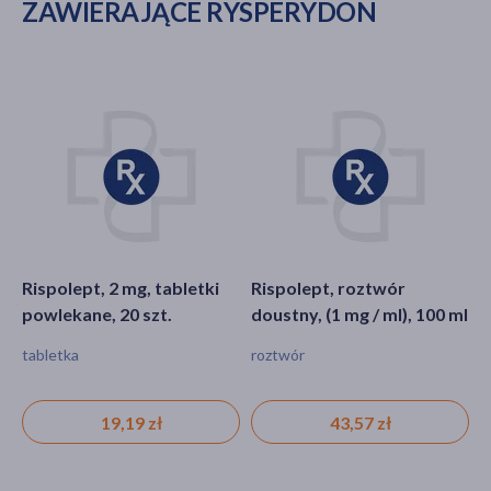
ZAWIERAJĄCE RYSPERYDON
Rispolept, 2 mg, tabletki
Rispolept, roztwór
R
powlekane, 20 szt.
doustny, (1 mg / ml), 100 ml
p
tabletka
roztwór
t
19,19 zł
43,57 zł