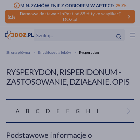
MIN. ZAMÓWIENIE Z ODBIOREM W APTECE:
25 ZŁ
Darmowa dostawa z InPost od 39 zł tylko w aplikacji
DOZ.pl
w
Hit
Hit
Strona główna
Encyklopedia leków
Rysperydon
ofory
RYSPERYDON, RISPERIDONUM -
do makijażu
dzieci
ść
Hit
Hit
ZASTOSOWANIE, DZIAŁANIE, OPIS
ące
rmową
kijażu
ść
Hit
A
B
C
D
E
F
G
H
I
J
K
L
M
w
Hit
Hit
Podstawowe informacje o
ść
Hit