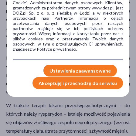
potwierdziły również zwiększoną śmiertelność w
Cookie". Administratorem danych osobowych Klientów,
gromadzonych za pośrednictwem strony www.doz.pl, jest
przypadku osób w podeszłym wieku cierpiących na
DOZ.pl Sp. z o. o. z siedzibą w Łodzi, a w niektórych
przypadkach nasi Partnerzy. Informacja o celach
otępienie umysłowe. Przyczyna zwiększonego ryzyka
przetwarzania danych osobowych przez naszych
zgonu nie została jednak wyjaśniona, a badania nie
partnerów znajduje się w ich politykach ochrony
prywatności. Więcej informacji o korzystaniu przez nas z
wskazują jak duży wpływ na śmiertelność miały cechy
plików cookies oraz o przetwarzaniu Twoich danych
osobowych, w tym o przysługujących Ci uprawnieniach,
pacjentów.
znajdziesz w Polityce prywatności.
Rysperydon, ze względu właściwości antagonistyczne
wobec receptorów α zwiększa ryzyko wystąpienia
Ustawienia zaawansowane
śródoperacyjnego zespołu wiotkiej tęczówki. Blokada
Akceptuję i przechodzę do serwisu
receptora α–adrenergicznego jest również przyczyną
wystąpienia bolesnego wzwodu prącia.
W trakcie terapii lekami przeciwpsychotycznymi – do
których należy rysperydon – istnieje możliwość pojawienia
się objawów złośliwego zespołu neuroleptycznego (wzrost
temperatury ciała, utrata przytomności, sztywność mięśni).