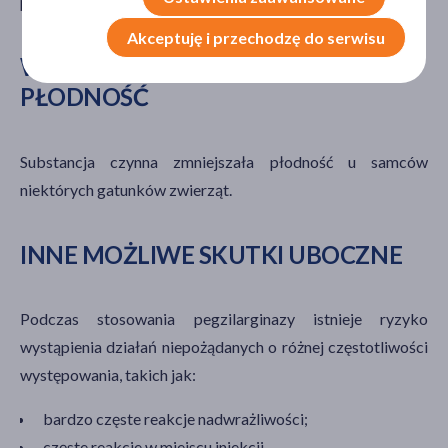
przez matkę do ryzyka wynikającego z terapii u dziecka.
Akceptuję i przechodzę do serwisu
WPŁYW PEGZILARGINAZY NA
PŁODNOŚĆ
Substancja czynna zmniejszała płodność u samców
niektórych gatunków zwierząt.
INNE MOŻLIWE SKUTKI UBOCZNE
Podczas stosowania pegzilarginazy istnieje ryzyko
wystąpienia działań niepożądanych o różnej częstotliwości
występowania, takich jak:
bardzo częste reakcje nadwrażliwości;
częste reakcje w miejscu iniekcji.