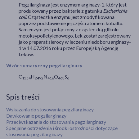
Pegzilarginaza jest enzymem arginazy-1, który jest
produkowany przez bakterie z gatunku
Escherichia
coli
.
Cząsteczka enzymu jest zmodyfikowana
poprzez podstawienie jej części atomem kobaltu.
Sam enzym jest połączony z cząsteczką glikolu
metoksypolietylenowego. Lek został zarejestrowany
jako preparat sierocy w leczeniu niedoboru arginazy-
1 w 14.07.2016 roku przez Europejską Agencję
Leków.
Wzór sumaryczny pegzilarginazy
C
H
N
O
S
1554
2492
416
463
6
Spis treści
Wskazania do stosowania pegzilarginazy
Dawkowanie pegzilarginazy
Przeciwskazania do stosowania pegzilarginazy
Specjalne ostrzeżenia i środki ostrożności dotyczące
stosowania pegzilarginazy