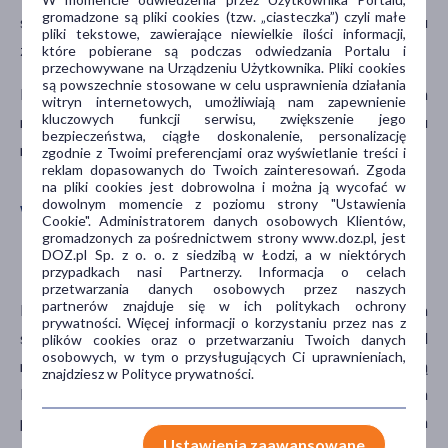
gromadzone są pliki cookies (tzw. „ciasteczka”) czyli małe
szkodliwym wpływem pegzilarginazy na reprodukcję u
pliki tekstowe, zawierające niewielkie ilości informacji,
zwierząt, stosowanie leku u kobiet w ciąży nie jest zalecane.
które pobierane są podczas odwiedzania Portalu i
przechowywane na Urządzeniu Użytkownika. Pliki cookies
są powszechnie stosowane w celu usprawnienia działania
Podczas terapii konieczne jest stosowanie skutecznych
witryn internetowych, umożliwiają nam zapewnienie
kluczowych funkcji serwisu, zwiększenie jego
metod antykoncepcyjnych przez kobiety w wieku
bezpieczeństwa, ciągłe doskonalenie, personalizację
rozrodczym.
zgodnie z Twoimi preferencjami oraz wyświetlanie treści i
reklam dopasowanych do Twoich zainteresowań. Zgoda
na pliki cookies jest dobrowolna i można ją wycofać w
dowolnym momencie z poziomu strony "Ustawienia
WPŁYW PEGZILARGINAZY NA
Cookie". Administratorem danych osobowych Klientów,
gromadzonych za pośrednictwem strony www.doz.pl, jest
LAKTACJĘ
DOZ.pl Sp. z o. o. z siedzibą w Łodzi, a w niektórych
przypadkach nasi Partnerzy. Informacja o celach
przetwarzania danych osobowych przez naszych
partnerów znajduje się w ich politykach ochrony
Brak informacji, które wykluczałby możliwość przenikania
prywatności. Więcej informacji o korzystaniu przez nas z
substancji czynnej do mleka kobiety karmiącej. Przed
plików cookies oraz o przetwarzaniu Twoich danych
osobowych, w tym o przysługujących Ci uprawnieniach,
rozpoczęciem leczenia należy podjąć decyzję dotyczącą
znajdziesz w Polityce prywatności.
kontynuacji karmienia piersią podczas stosowania
pegzilarginazy w oparciu o stosunek korzyści odniesionych
Ustawienia zaawansowane