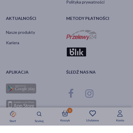
Polityka prywatności
AKTUALNOŚCI
METODY PŁATNOŚCI
Nasze produkty
Kariera
APLIKACJA
ŚLEDŹ NAS NA
0
Koszyk
Ulubione
Konto
Start
Szukaj
Strefa okazji
Nowości
Krótkie daty